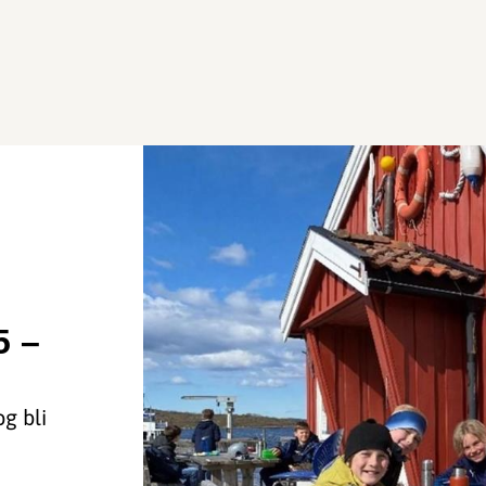
5 –
og bli