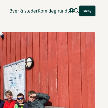
Byer & steder
Kom deg rundt
Meny