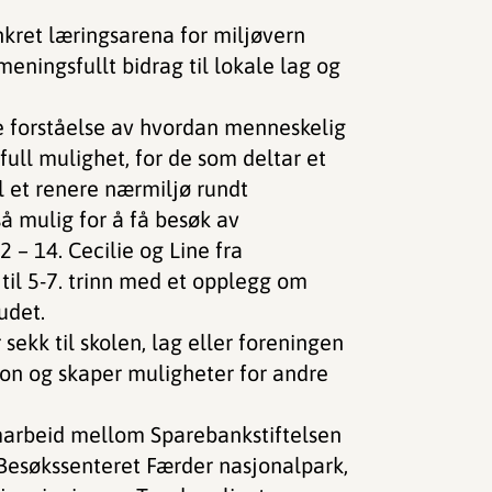
kret læringsarena for miljøvern
meningsfullt bidrag til lokale lag og
e forståelse av hvordan menneskelig
ifull mulighet, for de som deltar et
l et renere nærmiljø rundt
så mulig for å få besøk av
2 – 14. Cecilie og Line fra
til 5-7. trinn med et opplegg om
udet.
 sekk til skolen, lag eller foreningen
jon og skaper muligheter for andre
marbeid mellom Sparebankstiftelsen
, Besøkssenteret Færder nasjonalpark,