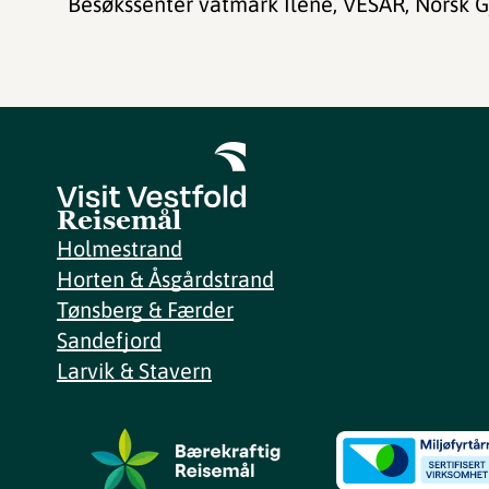
Besøkssenter våtmark Ilene, VESAR, Norsk G
Reisemål
Holmestrand
Horten & Åsgårdstrand
Tønsberg & Færder
Sandefjord
Larvik & Stavern