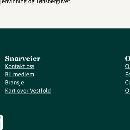
jenvinning og Tønsberglivet.
Snarveier
O
Kontakt oss
O
Bli medlem
P
Bransje
C
Kart over Vestfold
O