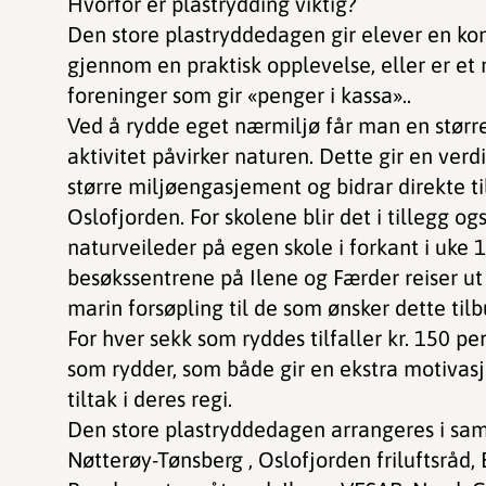
Hvorfor er plastrydding viktig?
Den store plastryddedagen gir elever en kon
gjennom en praktisk opplevelse, eller er et 
foreninger som gir «penger i kassa»..
Ved å rydde eget nærmiljø får man en størr
aktivitet påvirker naturen. Dette gir en verd
større miljøengasjement og bidrar direkte ti
Oslofjorden. For skolene blir det i tillegg og
naturveileder på egen skole i forkant i uke 1
besøkssentrene på Ilene og Færder reiser ut 
marin forsøpling til de som ønsker dette tilb
For hver sekk som ryddes tilfaller kr. 150 per
som rydder, som både gir en ekstra motivas
tiltak i deres regi.
Den store plastryddedagen arrangeres i sa
Nøtterøy-Tønsberg , Oslofjorden friluftsråd