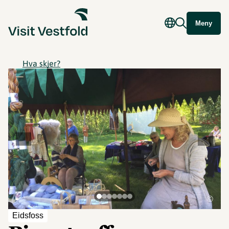
Meny
Hva skjer?
©
Eidsfoss