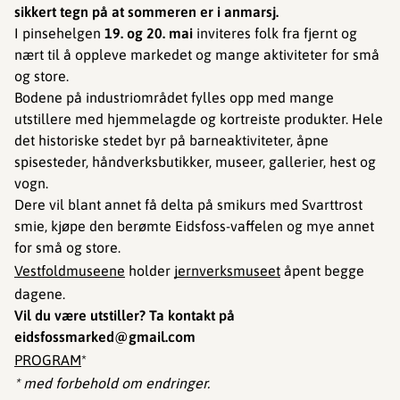
sikkert tegn på at sommeren er i anmarsj.
I pinsehelgen
19. og 20. mai
inviteres folk fra fjernt og
nært til å oppleve markedet og mange aktiviteter for små
og store.
Bodene på industriområdet fylles opp med mange
utstillere med hjemmelagde og kortreiste produkter. Hele
det historiske stedet byr på barneaktiviteter, åpne
spisesteder, håndverksbutikker, museer, gallerier, hest og
vogn.
Dere vil blant annet få delta på smikurs med Svarttrost
smie, kjøpe den berømte Eidsfoss-vaffelen og mye annet
for små og store.
Vestfoldmuseene
holder
jernverksmuseet
åpent begge
dagene.
Vil du være utstiller? Ta kontakt på
eidsfossmarked@gmail.com
PROGRAM
*
* med forbehold om endringer.