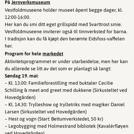
På
Jernverksmuseum
Vestfoldmuseene holder museet åpent begge dager, kl.
12:00-16:00.​
Her kan du smi ditt eget grillspidd med Svarttrost smie.
Vestfoldmuseene inviterer også til tinnverksted for barna.
I tradisjon kan du få kjøpt den berømte Eidsfoss-vaffelen
her.
Program for hele
markedet
Aktivitetsprogrammet er under utarbeidelse, men her kan
du allerede se litt av det som er planlagt så langt:
Søndag 19. mai:
– Kl. 13.00: Familieforestilling med buktaler Cecilie
Schilling & meet and greet med dukkene (Sirkusteltet ved
Hovedgården)
– Kl. 14.30: Trylleshow og trylletriks med magiker Daniel
Larsen (Sirkusteltet ved Hovedgården)
– Hest og vogn (Start: Bettumverkstedet, 50 kr)
– Legobygging med Holmestrand bibliotek (Kavalérfløyen
ved Hovedgården)