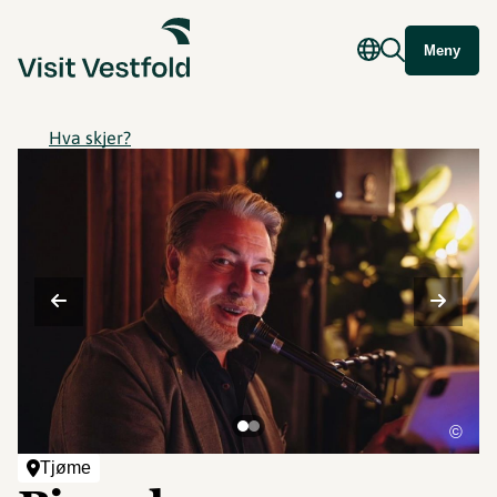
Meny
Hva skjer?
©
Tjøme