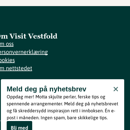
m Visit Vestfold
m oss
ersonvernerklæring
ookies
m nettstedet
Meld deg på nyhetsbrev
Meld deg på nyhetsbrev
Oppdag mer! Motta skjulte perler, ferske tips og
Bli med
spennende arrangementer. Meld deg på nyhetsbrevet
og få skreddersydd inspirasjon rett i innboksen. Én e-
Ved å melde deg inn godtar du våre vilkår i henhold til vår
post i måneden. Ingen spam, bare skikkelige tips.
personvernerklæring
.
Bli med