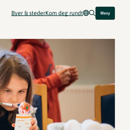
Byer & steder
Kom deg rundt
Meny