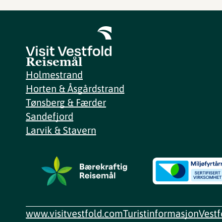
Reisemål
Holmestrand
Horten & Åsgårdstrand
Tønsberg & Færder
Sandefjord
Larvik & Stavern
www.visitvestfold.com
Turistinformasjon
Vest