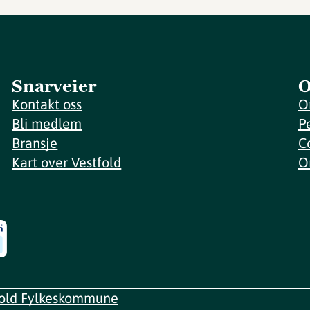
Snarveier
O
Kontakt oss
O
Bli medlem
P
Bransje
C
Kart over Vestfold
O
fold Fylkeskommune