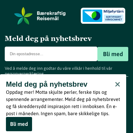
Meld deg på nyhetsbrev
Bli med
Ved å melde deg inn godtar du våre vilkår i henhold til vår
personvernerklæring
.
www.visitvestfold.com
Meld deg på nyhetsbrev
Turistinformasjon
Oppdag mer! Motta skjulte perler, ferske tips og
Vestfold Fylkeskommune
spennende arrangementer. Meld deg på nyhetsbrevet
By
Breakfast
og få skreddersydd inspirasjon rett i innboksen. Én e-
post i måneden. Ingen spam, bare skikkelige tips.
Bli med