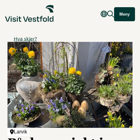
Meny
Hva skjer?
Larvik