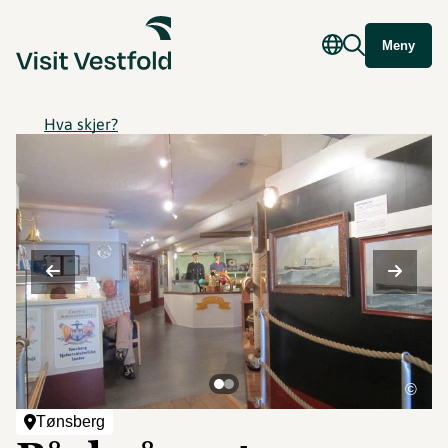
Meny
Hva skjer?
©
Tønsberg