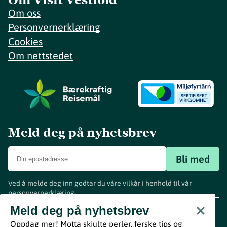
Om oss
Personvernerklæring
Cookies
Om nettstedet
Meld deg på nyhetsbrev
Bli med
Ved å melde deg inn godtar du våre vilkår i henhold til vår
personvernerklæring
.
www.visitvestfold.com
Meld deg på nyhetsbrev
Turistinformasjon
Oppdag mer! Motta skjulte perler, ferske tips og