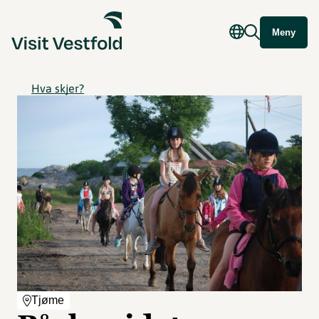
Meny
Hva skjer?
Tjøme