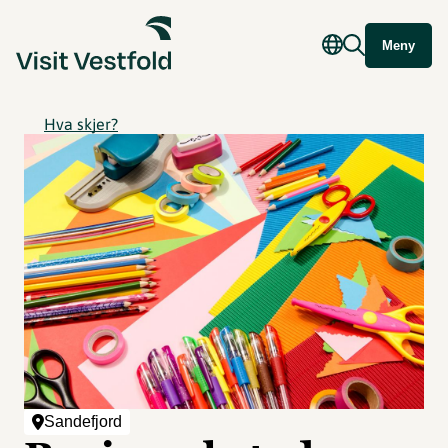
Meny
Hva skjer?
Sandefjord