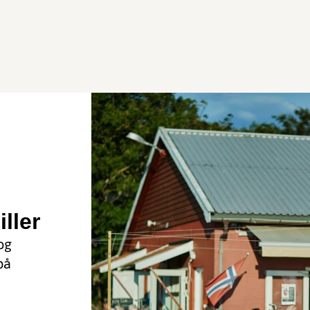
ller
og
på