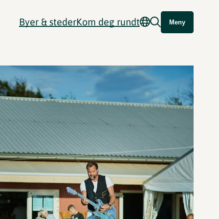
Byer & steder
Kom deg rundt
Meny