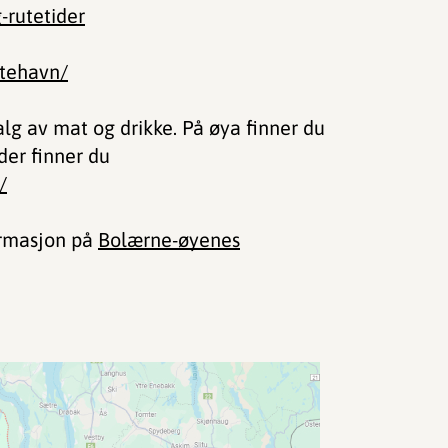
-rutetider
stehavn/
lg av mat og drikke. På øya finner du
der finner du
/
ormasjon på
Bolærne-øyenes