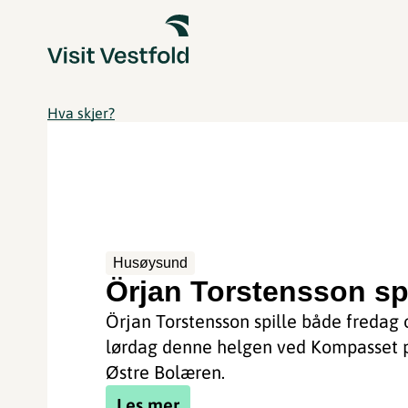
Hva skjer?
Husøysund
Örjan Torstensson spi
Örjan Torstensson spille både fredag 
lørdag denne helgen ved Kompasset 
Østre Bolæren.
Les mer