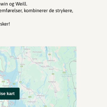
win og Weill.
emførelser, kombinerer de strykere,
sker!
ise kart