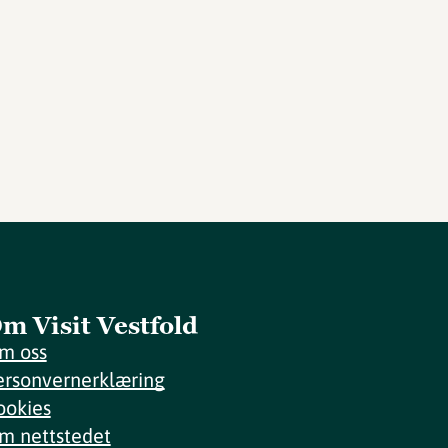
m Visit Vestfold
m oss
ersonvernerklæring
ookies
m nettstedet