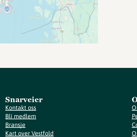
Snarveier
O
Kontakt oss
O
Bli medlem
P
Bransje
C
Kart over Vestfold
O