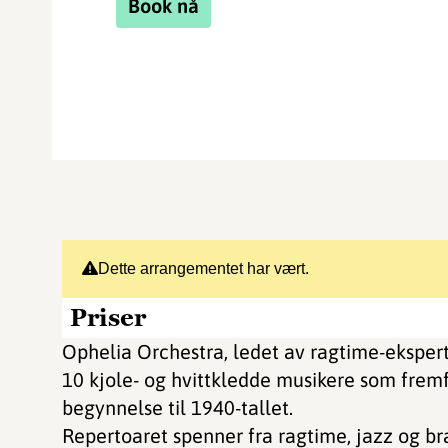
Book nå
Dette arrangementet har vært.
Priser
Ophelia Orchestra, ledet av ragtime-eksper
10 kjole- og hvittkledde musikere som fremf
begynnelse til 1940-tallet.
Repertoaret spenner fra ragtime, jazz og bra