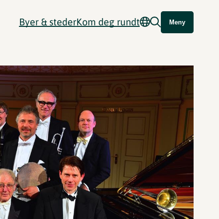
Byer & steder
Kom deg rundt
Meny