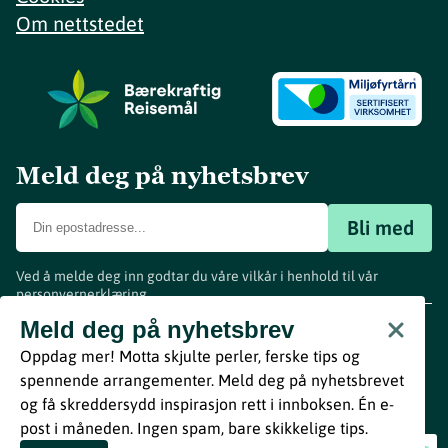
Om nettstedet
Meld deg på nyhetsbrev
Bli med
Ved å melde deg inn godtar du våre vilkår i henhold til vår
personvernerklæring
.
www.visitvestfold.com
Meld deg på nyhetsbrev
Turistinformasjon
Oppdag mer! Motta skjulte perler, ferske tips og
Vestfold Fylkeskommune
spennende arrangementer. Meld deg på nyhetsbrevet
By
Breakfast
og få skreddersydd inspirasjon rett i innboksen. Én e-
post i måneden. Ingen spam, bare skikkelige tips.