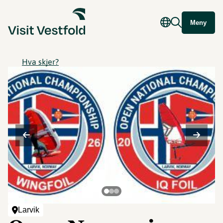
Meny
Hva skjer?
©
Larvik