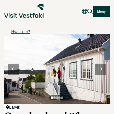
Meny
Hva skjer?
Larvik