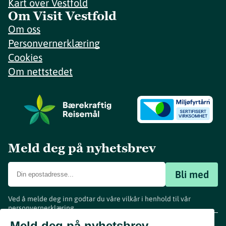
Kart over Vestfold
Om Visit Vestfold
Om oss
Personvernerklæring
Cookies
Om nettstedet
Meld deg på nyhetsbrev
Bli med
Ved å melde deg inn godtar du våre vilkår i henhold til vår
personvernerklæring
.
www.visitvestfold.com
Meld deg på nyhetsbrev