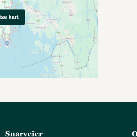
ise kart
Snarveier
O