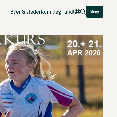
Byer & steder
Kom deg rundt
Meny