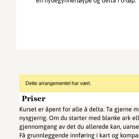
en nybegynnerløype og delta i o-løp.
Dette arrangementet har vært.
Priser
Kurset er åpent for alle å delta. Ta gjerne
nysgjerrig. Om du starter med blanke ark ell
gjennomgang av det du allerede kan, uanse
Få grunnleggende innføring i kart og kompa