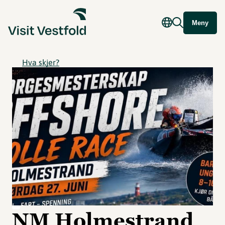
Meny
Hva skjer?
NM Holmestrand