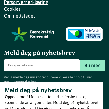
Personvernerklæring
Cookies
Om nettstedet
Meld deg på nyhetsbrev
Bli med
Ved å melde deg inn godtar du våre vilkår i henhold til vår
personvernerklæring
.
www.visitvestfold.com
Meld deg på nyhetsbrev
Turistinformasjon
Oppdag mer! Motta skjulte perler, ferske tips og
Vestfold Fylkeskommune
spennende arrangementer. Meld deg på nyhetsbrevet
By
Breakfast
og få skreddersydd inspirasjon rett i innboksen. Én e-