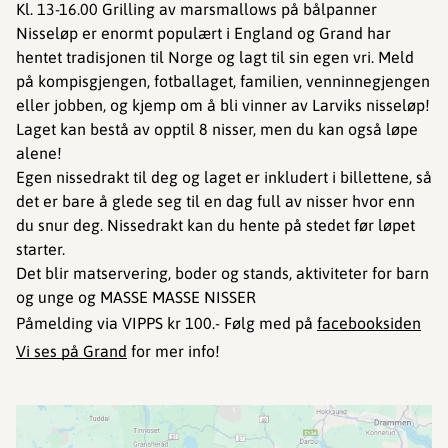
Kl. 13-16.00 Grilling av marsmallows på bålpanner
Nisseløp er enormt populært i England og Grand har
hentet tradisjonen til Norge og lagt til sin egen vri. Meld
på kompisgjengen, fotballaget, familien, venninnegjengen
eller jobben, og kjemp om å bli vinner av Larviks nisseløp!
Laget kan bestå av opptil 8 nisser, men du kan også løpe
alene!
Egen nissedrakt til deg og laget er inkludert i billettene, så
det er bare å glede seg til en dag full av nisser hvor enn
du snur deg. Nissedrakt kan du hente på stedet før løpet
starter.
Det blir matservering, boder og stands, aktiviteter for barn
og unge og MASSE MASSE NISSER
Påmelding via VIPPS kr 100.- Følg med på
facebooksiden
Vi ses på Grand
for mer info!