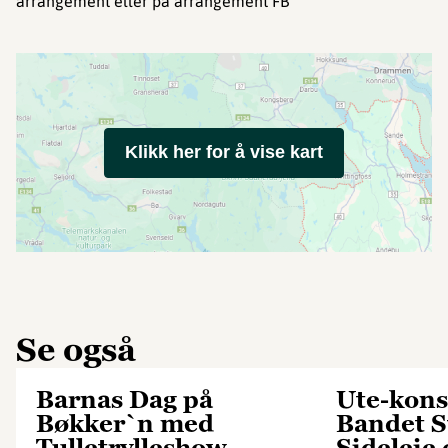
arrangement eller på arrangement FB
Klikk her for å vise kart
Se også
Barnas Dag på
Ute-kons
Bøkker`n med
Bandet S
Tulletrylleshow –
Sideleie 