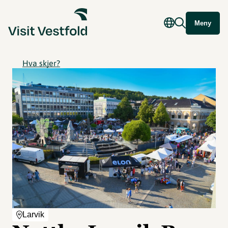
Meny
Hva skjer?
Larvik