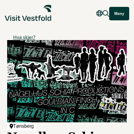
Meny
Hva skjer?
Tønsberg