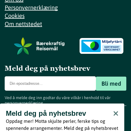
Personvernerklæring
Cookies
Om nettstedet
Meld deg på nyhetsbrev
Bli med
Ved å melde deg inn godtar du våre vilkår i henhold til vår
personvernerklæring
.
www.visitvestfold.com
Meld deg på nyhetsbrev
Turistinformasjon
Oppdag mer! Motta skjulte perler, ferske tips og
Vestfold Fylkeskommune
spennende arrangementer. Meld deg på nyhetsbrevet