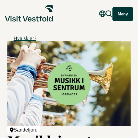
Meny
Hva skjer?
Sandefjord