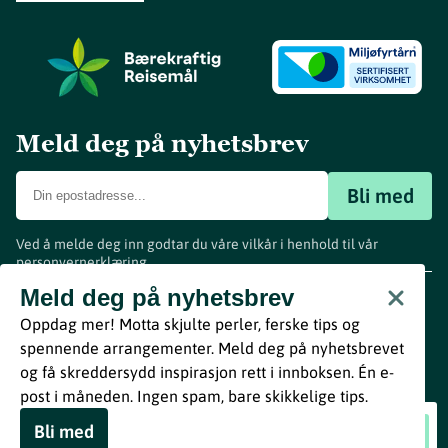
Meld deg på nyhetsbrev
Bli med
Ved å melde deg inn godtar du våre vilkår i henhold til vår
personvernerklæring
.
www.visitvestfold.com
Meld deg på nyhetsbrev
Turistinformasjon
Oppdag mer! Motta skjulte perler, ferske tips og
Vestfold Fylkeskommune
spennende arrangementer. Meld deg på nyhetsbrevet
By
Breakfast
og få skreddersydd inspirasjon rett i innboksen. Én e-
post i måneden. Ingen spam, bare skikkelige tips.
«Musikalsk tapas» med Diana Moisejenkaite
Bli med
Book nå
og Jan-Tore Saltnes