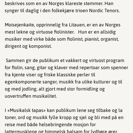
beskrives som en av Norges klareste stemmer. Han
synger til daglig i den folkekjære trioen Nordic Tenors.
Moisejenkaite, opprinnelig fra Litauen, er en av Norges
mest lekne og virtuose fiolinister. Hun er en allsidig
musiker med virke både som fiolinist, pianist, organist,
dirigent og komponist.
Sammen gir de publikum et vakkert og virtuost program
for fiolin, sang, gitar og klaver med repertoar som spenner
fra kjente viser og friske klassiske perler til
egenkomponerte sanger, musikk fra ulike kulturer og til
og med jodling, alt gjort med stor formidling og
uovertruffen musikalitet.
I «Musikalsk tapas» kan publikum lene seg tilbake og la
toner, ord og musikk fylle kropp og sjel og bli med på en
reise med både helsebringende mosjon for
lattermusklene og himmelsk balsam for lydhøre ører.