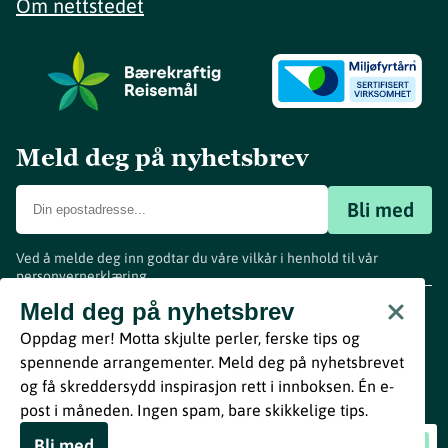
Om nettstedet
Meld deg på nyhetsbrev
Bli med
Ved å melde deg inn godtar du våre vilkår i henhold til vår
personvernerklæring
.
www.visitvestfold.com
Meld deg på nyhetsbrev
Turistinformasjon
Oppdag mer! Motta skjulte perler, ferske tips og
Vestfold Fylkeskommune
spennende arrangementer. Meld deg på nyhetsbrevet
By
Breakfast
og få skreddersydd inspirasjon rett i innboksen. Én e-
post i måneden. Ingen spam, bare skikkelige tips.
Bli med