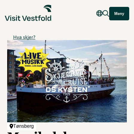
Meny
Hva skjer?
Tønsberg