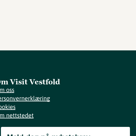
m Visit Vestfold
m oss
ersonvernerklæring
ookies
m nettstedet
Meld deg på nyhetsbrev