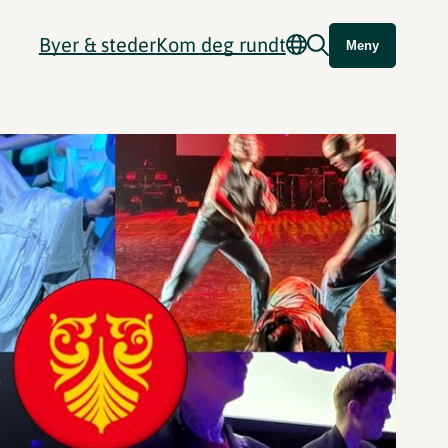
Byer & steder
Kom deg rundt
Meny