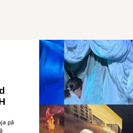
d
TH
nja på
å