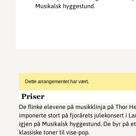
Musikalsk hyggestund.
Dette arrangementet har vært.
Priser
De flinke elevene på musikklinja på Thor H
imponerte stort på fjorårets julekonsert i L
igjen på Musikalsk hyggestund. De byr på e
klassiske toner til vise-pop.