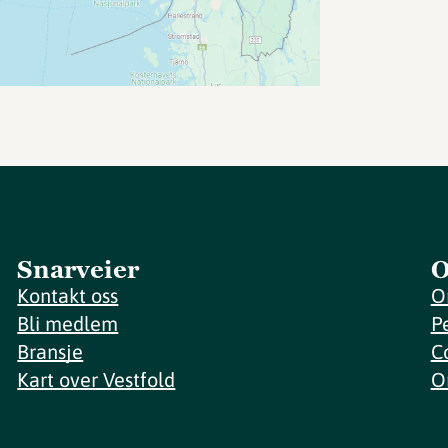
Snarveier
O
Kontakt oss
O
Bli medlem
P
Bransje
C
Kart over Vestfold
O