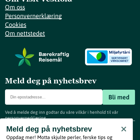
Om oss
Personvernerklæring
Cookies
Om nettstedet
Meld deg på nyhetsbrev
Bli med
Ved å melde deg inn godtar du våre vilkår i henhold til vår
personvernerklæring
.
www.visitvestfold.com
Meld deg på nyhetsbrev
Turistinformasjon
Oppdag mer! Motta skjulte perler, ferske tips og