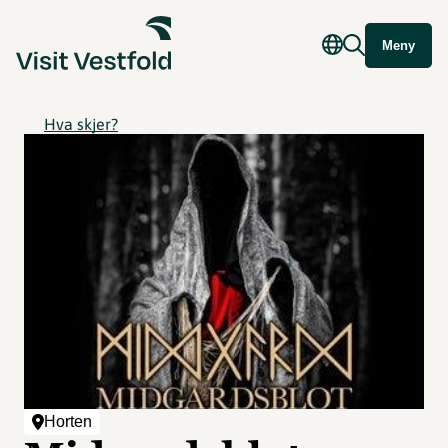
Meny
Hva skjer?
Horten