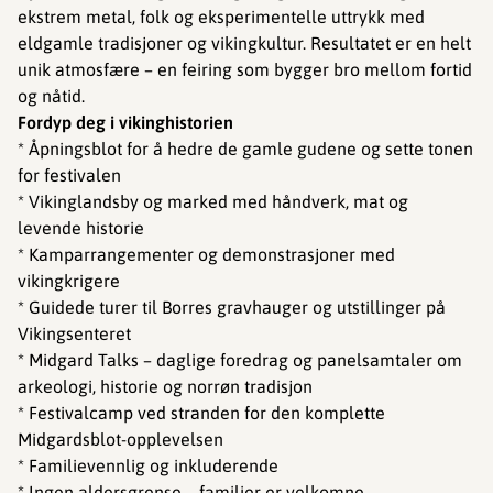
ekstrem metal, folk og eksperimentelle uttrykk med
eldgamle tradisjoner og vikingkultur. Resultatet er en helt
unik atmosfære – en feiring som bygger bro mellom fortid
og nåtid.
Fordyp deg i vikinghistorien
* Åpningsblot for å hedre de gamle gudene og sette tonen
for festivalen
* Vikinglandsby og marked med håndverk, mat og
levende historie
* Kamparrangementer og demonstrasjoner med
vikingkrigere
* Guidede turer til Borres gravhauger og utstillinger på
Vikingsenteret
* Midgard Talks – daglige foredrag og panelsamtaler om
arkeologi, historie og norrøn tradisjon
* Festivalcamp ved stranden for den komplette
Midgardsblot-opplevelsen
* Familievennlig og inkluderende
* Ingen aldersgrense – familier er velkomne