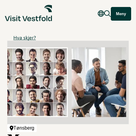
Meny
Hva skjer?
Tønsberg