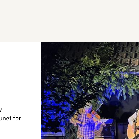
v
unet for