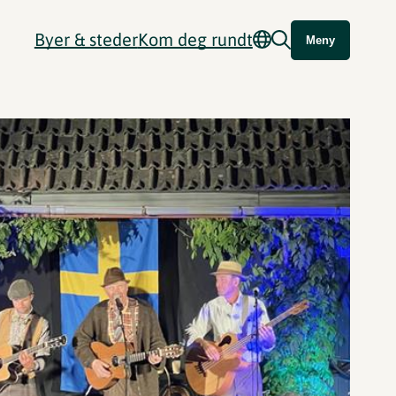
Byer & steder
Kom deg rundt
Meny