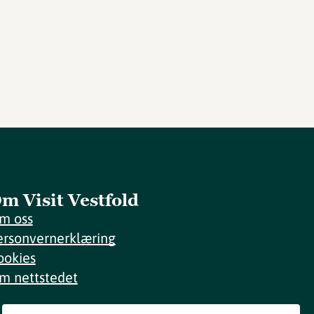
m Visit Vestfold
m oss
ersonvernerklæring
ookies
m nettstedet