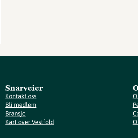
Snarveier
O
Kontakt oss
O
Bli medlem
P
Bransje
C
Kart over Vestfold
O