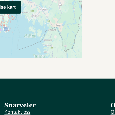
ise kart
Snarveier
O
Kontakt oss
O