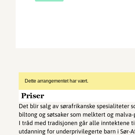
Dette arrangementet har vært.
Priser
Det blir salg av sørafrikanske spesialiteter 
biltong og søtsaker som melktert og malva-
I tråd med tradisjonen går alle inntektene t
utdanning for underprivilegerte barn i Sør-Af