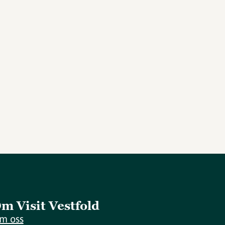
m Visit Vestfold
m oss