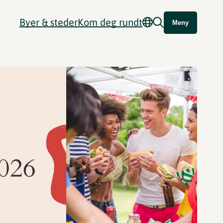
Byer & steder
Kom deg rundt
Meny