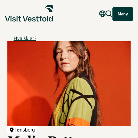
Meny
Hva skjer?
Tønsberg