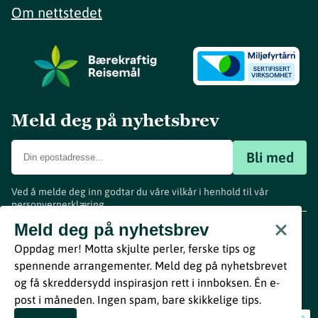
Om nettstedet
Meld deg på nyhetsbrev
Bli med
Ved å melde deg inn godtar du våre vilkår i henhold til vår
personvernerklæring
.
www.visitvestfold.com
Meld deg på nyhetsbrev
Turistinformasjon
Oppdag mer! Motta skjulte perler, ferske tips og
Vestfold Fylkeskommune
spennende arrangementer. Meld deg på nyhetsbrevet
By
Breakfast
og få skreddersydd inspirasjon rett i innboksen. Én e-
post i måneden. Ingen spam, bare skikkelige tips.