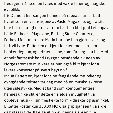
fredagen, når scenen fylles med vakre toner og magiske
øyeblikk.
Iris Dement har sangen hennes på repeat, hun er blitt
hyllet som en «sensasjon» avPaste Magazine, og fra sitt
lille hjørne langt nord i verden har hun blitt plukket oppav
både Billboard Magazine, Rolling Stone Country og
Forbes. Med andre ord:Malin har noe hun gjerne vil si og
folk vil lytte. Pettersen er kjent for stemmen sin,som
hanker deg inn, og tekstene sine, som får deg til å bli. Med
et helt fantastisk band i ryggen bestående av noen av
Norges fremste musikere er hun også blitt kjent for å
levere konserter på svært høyt nivå.
Malin Pettersen, kjent for sine fengslende melodier og
dyptgående tekster, tar deg med på en musikalsk reise
uten sidestykke. Med et band som komplementerer
hennes unike stil, er dette en sjelden mulighet til å
oppleve musikk i sin mest ekte form – direkte og usminket.
Billetter koster kun 350,00 NOK, så grip sjansen til å sikre
deg plass i tide. Ikke gå glipp av denne sjansen til å