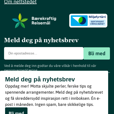
Om nettstedet
Meld deg på nyhetsbrev
Bli med
Ved å melde deg inn godtar du våre vilkår i henhold til vår
personvernerklæring
.
www.visitvestfold.com
Meld deg på nyhetsbrev
Turistinformasjon
Oppdag mer! Motta skjulte perler, ferske tips og
Vestfold Fylkeskommune
spennende arrangementer. Meld deg på nyhetsbrevet
By
Breakfast
og få skreddersydd inspirasjon rett i innboksen. Én e-
post i måneden. Ingen spam, bare skikkelige tips.
Bli med