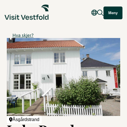
Meny
Hva skjer?
Åsgårdstrand