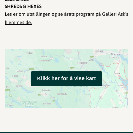
SHREDS & HEXES
Les er om utstillingen og se årets program på
Galleri Ask's
hjemmesi
de.
Klikk her for å vise kart