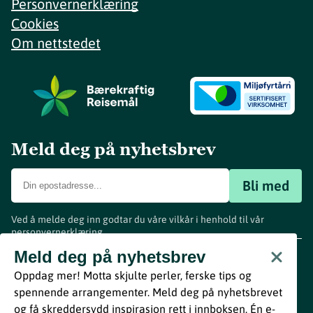
Personvernerklæring
Cookies
Om nettstedet
Meld deg på nyhetsbrev
Bli med
Ved å melde deg inn godtar du våre vilkår i henhold til vår
personvernerklæring
.
www.visitvestfold.com
Meld deg på nyhetsbrev
Turistinformasjon
Oppdag mer! Motta skjulte perler, ferske tips og
Vestfold Fylkeskommune
spennende arrangementer. Meld deg på nyhetsbrevet
By
Breakfast
og få skreddersydd inspirasjon rett i innboksen. Én e-