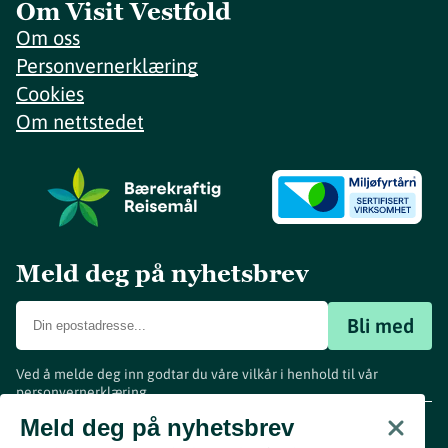
Om Visit Vestfold
Om oss
Personvernerklæring
Cookies
Om nettstedet
Meld deg på nyhetsbrev
Bli med
Ved å melde deg inn godtar du våre vilkår i henhold til vår
personvernerklæring
.
www.visitvestfold.com
Meld deg på nyhetsbrev
Turistinformasjon