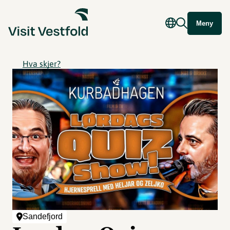
Meny
Hva skjer?
Sandefjord