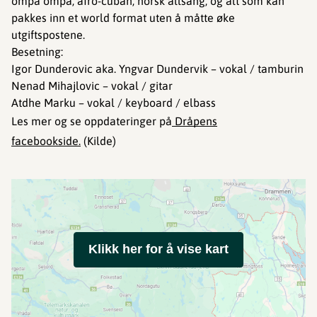
ompa ompa, afro-cuban, norsk allsang, og alt som kan
pakkes inn et world format uten å måtte øke
utgiftspostene.
Besetning:
Igor Dunderovic aka. Yngvar Dundervik – vokal / tamburin
Nenad Mihajlovic – vokal / gitar
Atdhe Marku – vokal / keyboard / elbass
Les mer og se oppdateringer på
Dråpens
facebookside.
(Kilde)
Klikk her for å vise kart