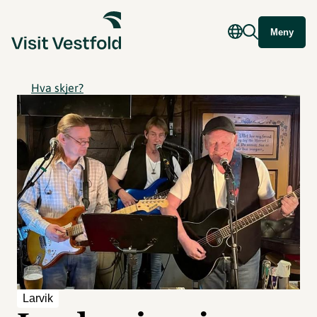
Meny
Hva skjer?
Larvik