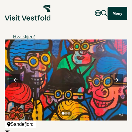
Meny
Hva skjer?
©
Sandefjord