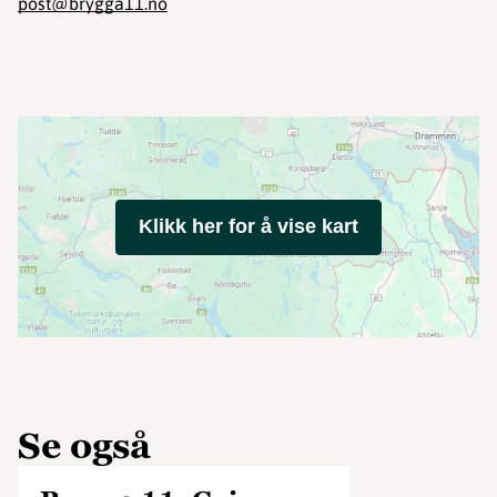
post@brygga11.no
Klikk her for å vise kart
Se også