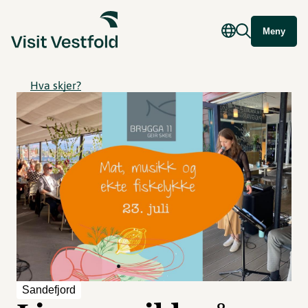
Meny
Hva skjer?
Sandefjord