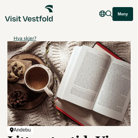
Meny
Hva skjer?
Andebu