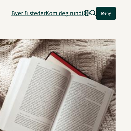
Byer & steder
Kom deg rundt
Meny