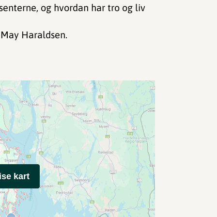
enterne, og hvordan har tro og liv
r May Haraldsen.
ise kart