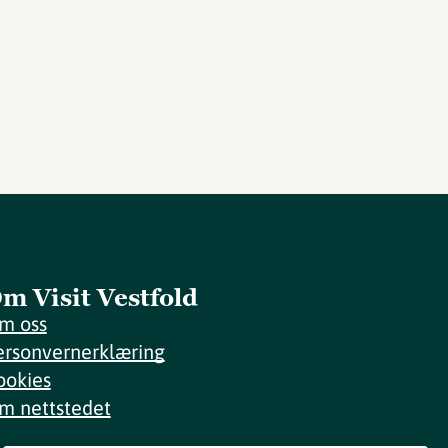
m Visit Vestfold
m oss
ersonvernerklæring
ookies
m nettstedet