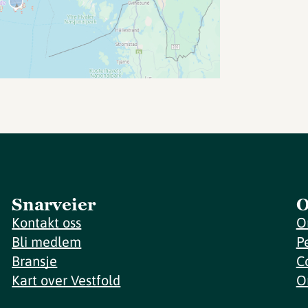
Snarveier
O
Kontakt oss
O
Bli medlem
P
Bransje
C
Kart over Vestfold
O