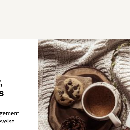
,
s
angement
evelse.