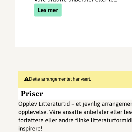
Les mer
Dette arrangementet har vært.
Priser
Opplev Litteraturtid – et jevnlig arrangement
opplevelse. Våre ansatte anbefaler eller lese
forfattere eller andre flinke litteraturformid
inspirere!