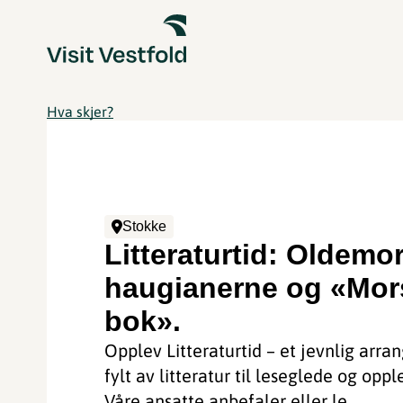
Hva skjer?
Stokke
Litteraturtid: Oldemor
haugianerne og «Mor
bok».
Opplev Litteraturtid – et jevnlig arr
fylt av litteratur til leseglede og oppl
Våre ansatte anbefaler eller le...