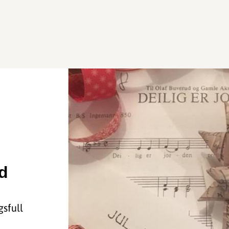
d
sfull