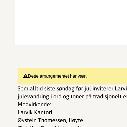
Dette arrangementet har vært.
Som alltid siste søndag før jul inviterer Larv
julevandring i ord og toner på tradisjonelt e
Medvirkende:
Larvik Kantori
Øystein Thomessen, fløyte