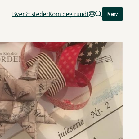
Byer & steder
Kom deg rundt
Meny