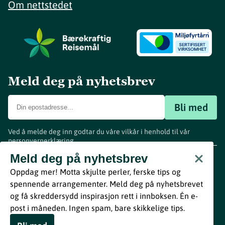
Om nettstedet
Meld deg på nyhetsbrev
Bli med
Ved å melde deg inn godtar du våre vilkår i henhold til vår
personvernerklæring
.
www.visitvestfold.com
Meld deg på nyhetsbrev
Turistinformasjon
Oppdag mer! Motta skjulte perler, ferske tips og
Vestfold Fylkeskommune
spennende arrangementer. Meld deg på nyhetsbrevet
By
Breakfast
og få skreddersydd inspirasjon rett i innboksen. Én e-
post i måneden. Ingen spam, bare skikkelige tips.