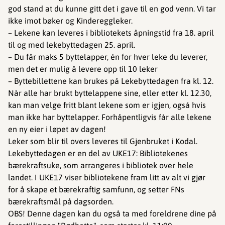
god stand at du kunne gitt det i gave til en god venn. Vi tar
ikke imot bøker og Kindereggleker.
– Lekene kan leveres i bibliotekets åpningstid fra 18. april
til og med lekebyttedagen 25. april.
– Du får maks 5 byttelapper, én for hver leke du leverer,
men det er mulig å levere opp til 10 leker
– Byttebillettene kan brukes på Lekebyttedagen fra kl. 12.
Når alle har brukt byttelappene sine, eller etter kl. 12.30,
kan man velge fritt blant lekene som er igjen, også hvis
man ikke har byttelapper. Forhåpentligvis får alle lekene
en ny eier i løpet av dagen!
Leker som blir til overs leveres til Gjenbruket i Kodal.
Lekebyttedagen er en del av UKE17: Bibliotekenes
bærekraftsuke, som arrangeres i bibliotek over hele
landet. I UKE17 viser bibliotekene fram litt av alt vi gjør
for å skape et bærekraftig samfunn, og setter FNs
bærekraftsmål på dagsorden.
OBS! Denne dagen kan du også ta med foreldrene dine på