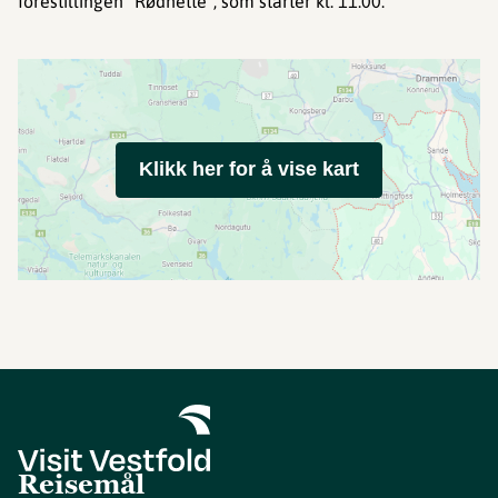
forestillingen "Rødhette", som starter kl. 11:00.
Klikk her for å vise kart
Reisemål