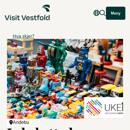
Meny
Hva skjer?
Andebu