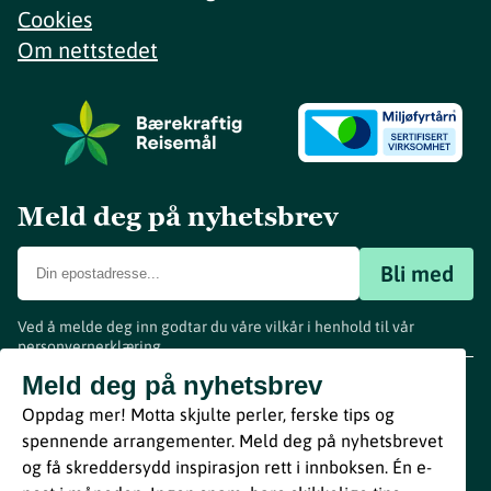
Cookies
Om nettstedet
Meld deg på nyhetsbrev
Bli med
Ved å melde deg inn godtar du våre vilkår i henhold til vår
personvernerklæring
.
www.visitvestfold.com
Meld deg på nyhetsbrev
Turistinformasjon
Oppdag mer! Motta skjulte perler, ferske tips og
Vestfold Fylkeskommune
spennende arrangementer. Meld deg på nyhetsbrevet
By
Breakfast
og få skreddersydd inspirasjon rett i innboksen. Én e-