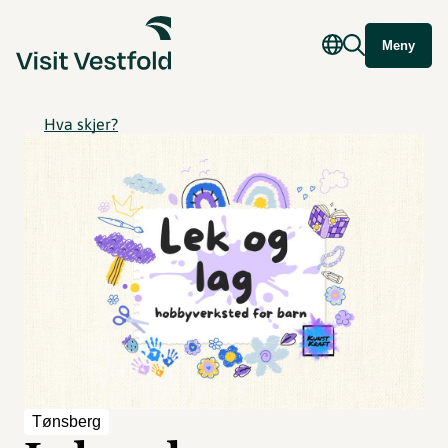
Meny
Hva skjer?
Tønsberg