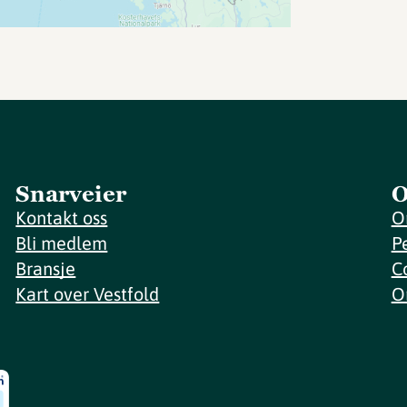
Snarveier
O
Kontakt oss
O
Bli medlem
P
Bransje
C
Kart over Vestfold
O