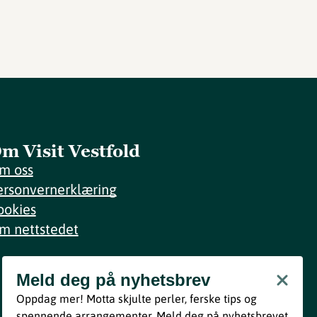
m Visit Vestfold
m oss
ersonvernerklæring
ookies
m nettstedet
Meld deg på nyhetsbrev
Meld deg på nyhetsbrev
Oppdag mer! Motta skjulte perler, ferske tips og
Bli med
spennende arrangementer. Meld deg på nyhetsbrevet