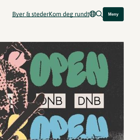
Byer & steder
Kom deg rundt
Meny