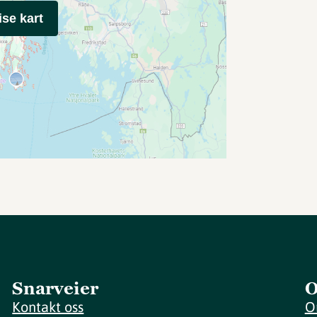
ise kart
Snarveier
O
Kontakt oss
O