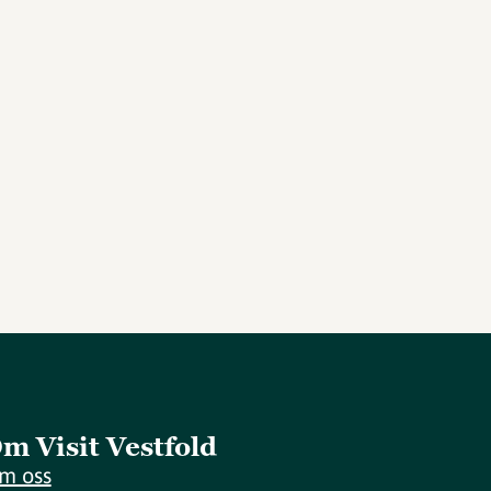
m Visit Vestfold
m oss