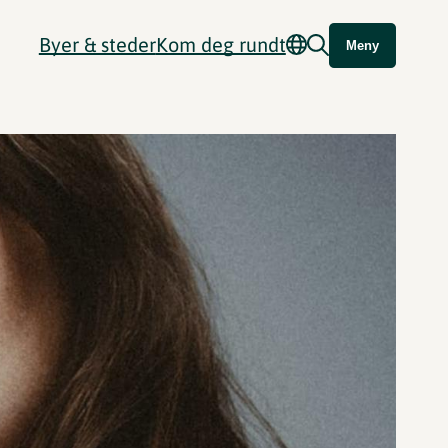
Byer & steder
Kom deg rundt
Meny