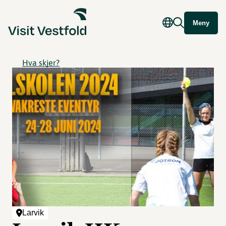
Meny
Hva skjer?
Larvik