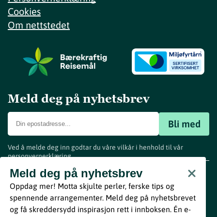
Cookies
Om nettstedet
Meld deg på nyhetsbrev
Bli med
Ved å melde deg inn godtar du våre vilkår i henhold til vår
personvernerklæring
.
www.visitvestfold.com
Meld deg på nyhetsbrev
Turistinformasjon
Oppdag mer! Motta skjulte perler, ferske tips og
Vestfold Fylkeskommune
spennende arrangementer. Meld deg på nyhetsbrevet
By
Breakfast
og få skreddersydd inspirasjon rett i innboksen. Én e-