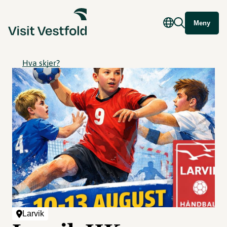
Meny
Hva skjer?
Larvik