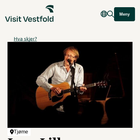
Meny
Hva skjer?
Tjøme