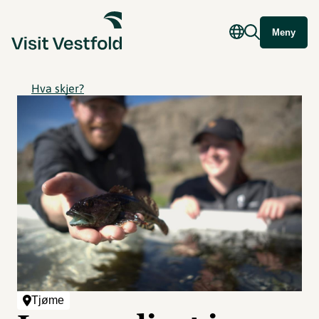
Meny
Hva skjer?
Tjøme