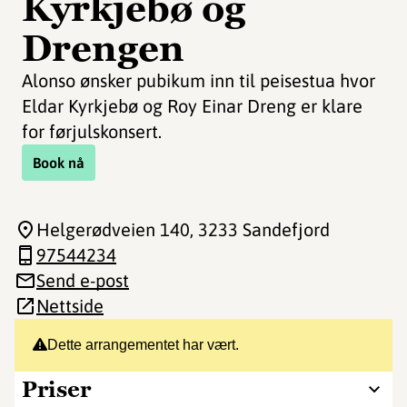
Kyrkjebø og
Drengen
Alonso ønsker pubikum inn til peisestua hvor
Eldar Kyrkjebø og Roy Einar Dreng er klare
for førjulskonsert.
Book nå
Helgerødveien 140
, 3233 Sandefjord
97544234
Send e-post
Nettside
Dette arrangementet har vært.
Priser