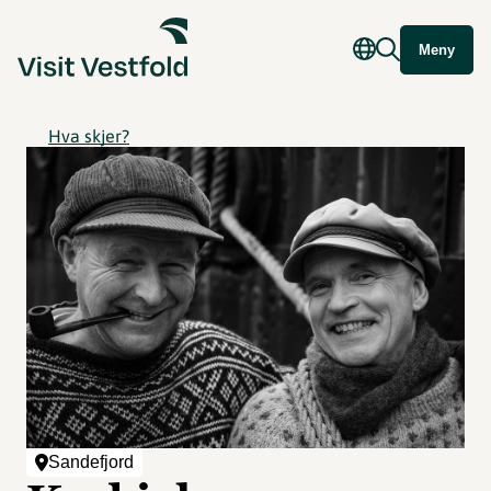
Meny
Hva skjer?
Sandefjord