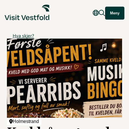
Meny
Hva skjer?
Holmestrand