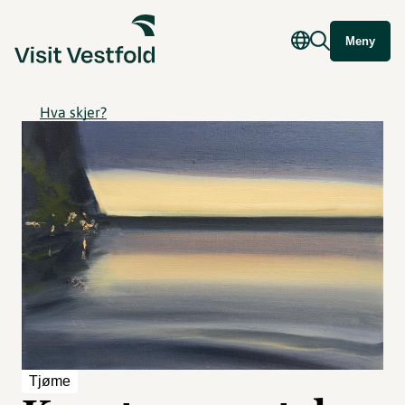
Meny
Hva skjer?
Tjøme